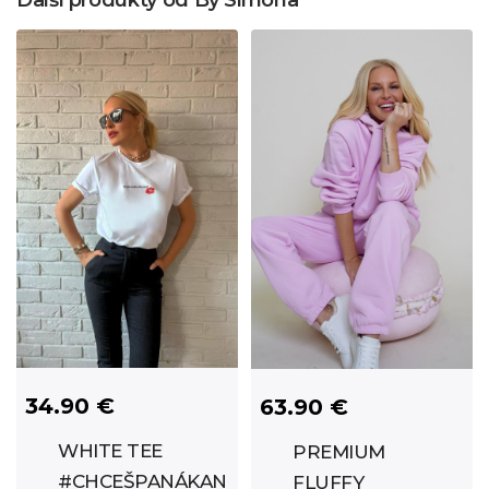
Další produkty od By Simona
34.90 €
63.90 €
WHITE TEE
PREMIUM
#CHCEŠPANÁKANEBOPUSU
FLUFFY