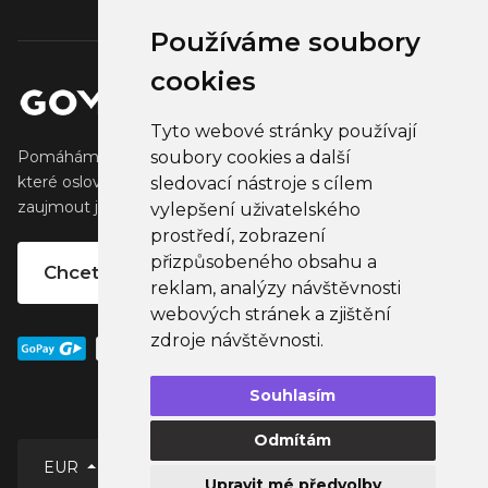
Používáme soubory
cookies
Tyto webové stránky používají
soubory cookies a další
Pomáháme tvůrcům vytvářet a prodávat populární zboží,
které oslovuje jejich fanoušky. Pomáháme firmám
sledovací nástroje s cílem
zaujmout jejich klienty, partnery a zaměstnance.
vylepšení uživatelského
prostředí, zobrazení
přizpůsobeného obsahu a
Chcete vlastní merchandise?
reklam, analýzy návštěvnosti
webových stránek a zjištění
zdroje návštěvnosti.
Souhlasím
Odmítám
EUR
Čeština
Upravit mé předvolby