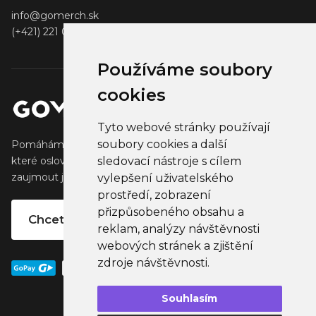
info@gomerch.sk
(+421) 221 001 000
Používáme soubory
cookies
Tyto webové stránky používají
soubory cookies a další
Pomáháme tvůrcům vytvářet a prodávat populární zboží,
sledovací nástroje s cílem
které oslovuje jejich fanoušky. Pomáháme firmám
zaujmout jejich klienty, partnery a zaměstnance.
vylepšení uživatelského
prostředí, zobrazení
přizpůsobeného obsahu a
Chcete vlastní merchandise?
reklam, analýzy návštěvnosti
webových stránek a zjištění
zdroje návštěvnosti.
Souhlasím