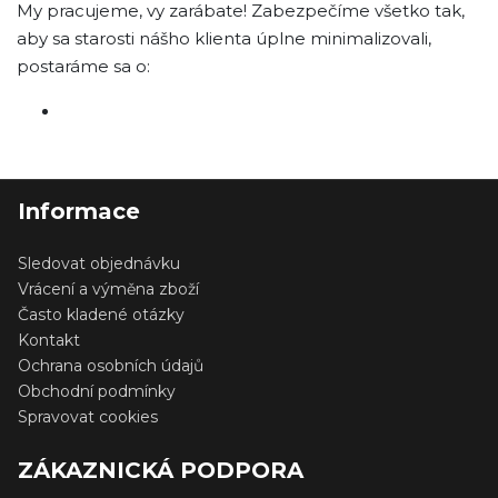
My pracujeme, vy zarábate! Zabezpečíme všetko tak,
aby sa starosti nášho klienta úplne minimalizovali,
postaráme sa o:
Informace
Sledovat objednávku
Vrácení a výměna zboží
Často kladené otázky
Kontakt
Ochrana osobních údajů
Obchodní podmínky
Spravovat cookies
ZÁKAZNICKÁ PODPORA