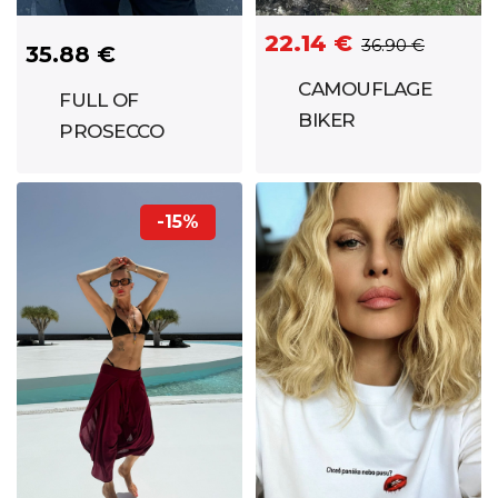
22.14 €
36.90 €
35.88 €
CAMOUFLAGE
FULL OF
BIKER
PROSECCO
SHORTS
CRYSTAL TEE
NEON GREY
BLACK
-15%