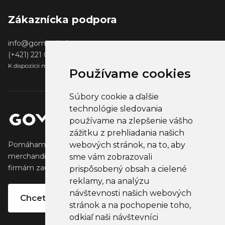
Zákaznícka podpora
info@gomerch.sk
(+421) 221 001 000
K dispozícii medzi 13:00 - 14:00
Používame cookies
Súbory cookie a ďalšie
technológie sledovania
používame na zlepšenie vášho
zážitku z prehliadania našich
webových stránok, na to, aby
Pomáhame tvorcom vytvárať a predávať obľúbený
merchandise, ktorý oslovuje ich fanúšikov. Pomáhame
sme vám zobrazovali
firmám zaujať ich klientov, partnertov a zamestnancov.
prispôsobený obsah a cielené
reklamy, na analýzu
návštevnosti našich webových
Chcete vlastný merchandise?
stránok a na pochopenie toho,
odkiaľ naši návštevníci