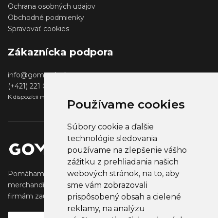
Ochrana osobných udajov
Obchodné podmienky
Spravovať cookies
Zákaznícka podpora
info@gomerch.sk
(+421) 221 001 000
K dispozícii medzi 13:00 - 14:00
Používame cookies
Súbory cookie a ďalšie
technológie sledovania
používame na zlepšenie vášho
zážitku z prehliadania našich
webových stránok, na to, aby
Pomáhame tvorcom vytvárať a predávať obľúbený
merchandise, ktorý oslovuje ich fanúšikov. Pomáhame
sme vám zobrazovali
firmám zaujať ich klientov, partnertov a zamestnancov.
prispôsobený obsah a cielené
reklamy, na analýzu