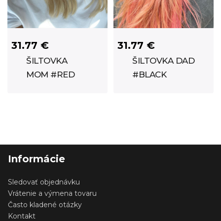
31.77 €
31.77 €
ŠILTOVKA
ŠILTOVKA DAD
MOM #RED
#BLACK
Informácie
Sledovať objednávku
Vrátenie a výmena tovaru
Často kladené otázky
Kontakt